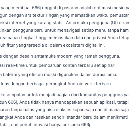
 yang membuat 666j unggul di pasaran adalah optimasi mesin ya
angun dengan arsitektur ringan yang memastikan waktu pemuatan
ksi internet yang kurang stabil. Antarmuka pengguna (UI) dira
kinkan pengguna baru untuk menavigasi setiap menu tanpa hamba
 keamanan tingkat tinggi memastikan data dan privasi Anda tetap
uh fitur yang tersedia di dalam ekosistem digital ini.
us dengan desain antarmuka modern yang ramah pengguna.
asi real-time untuk pembaruan konten terbaru setiap hari.
 baterai yang efisien meski digunakan dalam durasi lama.
s luas dengan berbagai perangkat Android versi terbaru.
 kesempatan untuk menjadi bagian dari komunitas pengguna ya
h 666j, Anda tidak hanya mendapatkan sebuah aplikasi, tetapi
uran tanpa batas yang bisa diakses kapan saja dan di mana saj
perangkat Anda dan rasakan sendiri standar baru dalam menikmati 
stabil, dan penuh inovasi hanya bersama 666j.