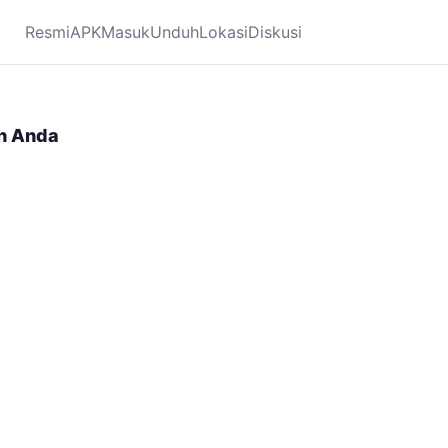
Resmi
APK
Masuk
Unduh
Lokasi
Diskusi
an Anda