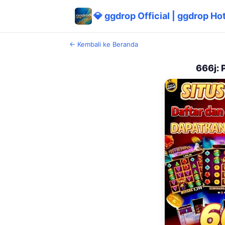
💎 ggdrop Official | ggdrop Ho
← Kembali ke Beranda
666j: 