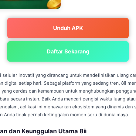
Unduh APK
Daftar Sekarang
si seluler inovatif yang dirancang untuk mendefinisikan ulang c
 digital setiap hari. Sebagai platform yang sedang tren, 8ii me
ya yang cerdas dan kemampuan untuk menghubungkan penggun
rbaru secara instan. Baik Anda mencari pengisi waktu luang at
mendalam, aplikasi ini menawarkan ekosistem yang dinamis dan s
n Anda tidak pernah ketinggalan momen seru di dunia maya.
lan dan Keunggulan Utama 8ii