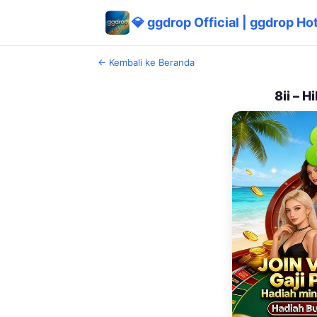
💎 ggdrop Official | ggdrop Ho
← Kembali ke Beranda
8ii – 