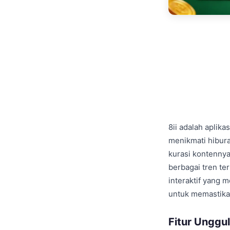
8ii adalah aplika
menikmati hiburan
kurasi kontenn
berbagai tren te
interaktif yang 
untuk memastika
Fitur Unggu