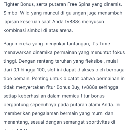
Fighter Bonus, serta putaran Free Spins yang dinamis.
Simbol Wild yang muncul di gulungan juga menambah
lapisan keseruan saat Anda tv888s menyusun
kombinasi simbol di atas arena.
Bagi mereka yang menyukai tantangan, It's Time
menawarkan dinamika permainan yang menuntut fokus
tinggi. Dengan rentang taruhan yang fleksibel, mulai
dari 0,1 hingga 100, slot ini dapat diakses oleh berbagai
tipe pemain. Penting untuk dicatat bahwa permainan ini
tidak menyertakan fitur Bonus Buy, tv888s sehingga
setiap keberhasilan dalam memicu fitur bonus
bergantung sepenuhnya pada putaran alami Anda. Ini
memberikan pengalaman bermain yang murni dan
menantang, sesuai dengan semangat sportivitas di