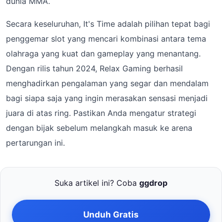
dunia MMA.
Secara keseluruhan, It's Time adalah pilihan tepat bagi
penggemar slot yang mencari kombinasi antara tema
olahraga yang kuat dan gameplay yang menantang.
Dengan rilis tahun 2024, Relax Gaming berhasil
menghadirkan pengalaman yang segar dan mendalam
bagi siapa saja yang ingin merasakan sensasi menjadi
juara di atas ring. Pastikan Anda mengatur strategi
dengan bijak sebelum melangkah masuk ke arena
pertarungan ini.
Suka artikel ini? Coba
ggdrop
Unduh Gratis