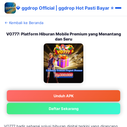
💎 ggdrop Official | ggdrop Hot Pasti Bayar ⭐
← Kembali ke Beranda
VO777: Platform Hiburan Mobile Premium yang Menantang
dan Seru
Unduh APK
Daftar Sekarang
VO777 hadir sebagai solusi hiburan digital terkini yang dirancang