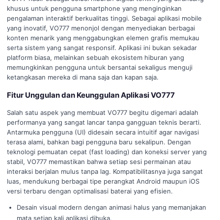
khusus untuk pengguna smartphone yang menginginkan
pengalaman interaktif berkualitas tinggi. Sebagai aplikasi mobile
yang inovatif, VO777 menonjol dengan menyediakan berbagai
konten menarik yang menggabungkan elemen grafis memukau
serta sistem yang sangat responsif. Aplikasi ini bukan sekadar
platform biasa, melainkan sebuah ekosistem hiburan yang
memungkinkan pengguna untuk bersantai sekaligus menguji
ketangkasan mereka di mana saja dan kapan saja.
Fitur Unggulan dan Keunggulan Aplikasi VO777
Salah satu aspek yang membuat VO777 begitu digemari adalah
performanya yang sangat lancar tanpa gangguan teknis berarti.
Antarmuka pengguna (UI) didesain secara intuitif agar navigasi
terasa alami, bahkan bagi pengguna baru sekalipun. Dengan
teknologi pemuatan cepat (fast loading) dan koneksi server yang
stabil, VO777 memastikan bahwa setiap sesi permainan atau
interaksi berjalan mulus tanpa lag. Kompatibilitasnya juga sangat
luas, mendukung berbagai tipe perangkat Android maupun iOS
versi terbaru dengan optimalisasi baterai yang efisien.
Desain visual modern dengan animasi halus yang memanjakan
mata setiap kali aplikasi dibuka.