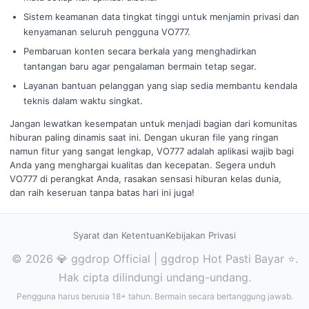
Sistem keamanan data tingkat tinggi untuk menjamin privasi dan
kenyamanan seluruh pengguna VO777.
Pembaruan konten secara berkala yang menghadirkan
tantangan baru agar pengalaman bermain tetap segar.
Layanan bantuan pelanggan yang siap sedia membantu kendala
teknis dalam waktu singkat.
Jangan lewatkan kesempatan untuk menjadi bagian dari komunitas
hiburan paling dinamis saat ini. Dengan ukuran file yang ringan
namun fitur yang sangat lengkap, VO777 adalah aplikasi wajib bagi
Anda yang menghargai kualitas dan kecepatan. Segera unduh
VO777 di perangkat Anda, rasakan sensasi hiburan kelas dunia,
dan raih keseruan tanpa batas hari ini juga!
Syarat dan Ketentuan
Kebijakan Privasi
© 2026 💎 ggdrop Official | ggdrop Hot Pasti Bayar ⭐.
Hak cipta dilindungi undang-undang.
Pengguna harus berusia 18+ tahun. Bermain secara bertanggung jawab.